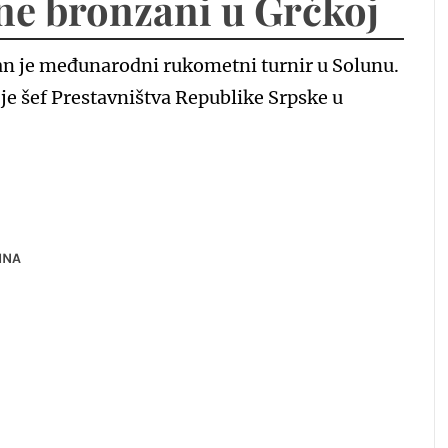
ne bronzani u Grčkoj
an je međunarodni rukometni turnir u Solunu.
je šef Prestavništva Republike Srpske u
INA