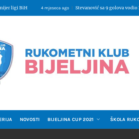
 BiH
Stevanović sa 9 golova vodio Bijeljinu 
4 mjeseca ago
OMETNI 
ERIJA
NOVOSTI
BIJELJINA CUP 2021
ŠKOLA RUK