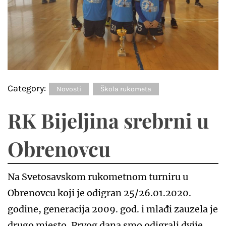
Category:
Novosti
Škola rukometa
RK Bijeljina srebrni u
Obrenovcu
Na Svetosavskom rukometnom turniru u
Obrenovcu koji je odigran 25/26.01.2020.
godine, generacija 2009. god. i mlađi zauzela je
drugo mjesto. Prvog dana smo odigrali dvije