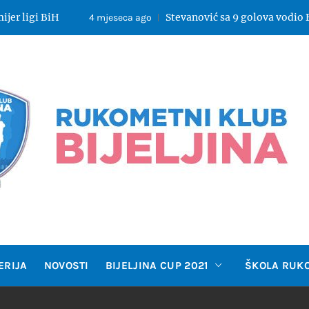
Stevanović sa 9 golova vodio Bijeljinu do p
4 mjeseca ago
OMETNI 
ERIJA
NOVOSTI
BIJELJINA CUP 2021
ŠKOLA RUK