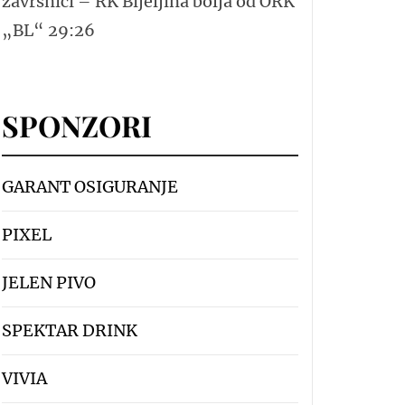
završnici – RK Bijeljina bolja od ORK
„BL“ 29:26
SPONZORI
GARANT OSIGURANJE
PIXEL
JELEN PIVO
SPEKTAR DRINK
VIVIA