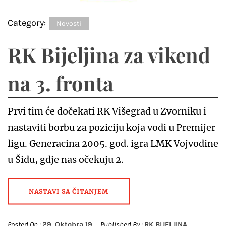
Category:
Novosti
RK Bijeljina za vikend
na 3. fronta
Prvi tim će dočekati RK Višegrad u Zvorniku i
nastaviti borbu za poziciju koja vodi u Premijer
ligu. Generacina 2005. god. igra LMK Vojvodine
u Šidu, gdje nas očekuju 2.
NASTAVI SA ČITANJEM
Posted On :
29. Oktobra 19.
Published By :
RK BIJELJINA