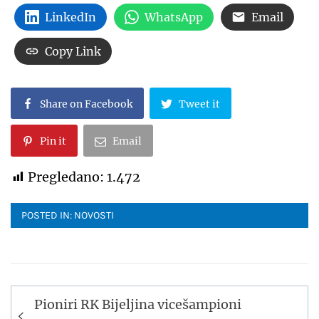
LinkedIn
WhatsApp
Email
Copy Link
Share on Facebook
Tweet it
Pin it
Email
Pregledano:
1.472
POSTED IN:
NOVOSTI
Navigacija
Pioniri RK Bijeljina vicešampioni