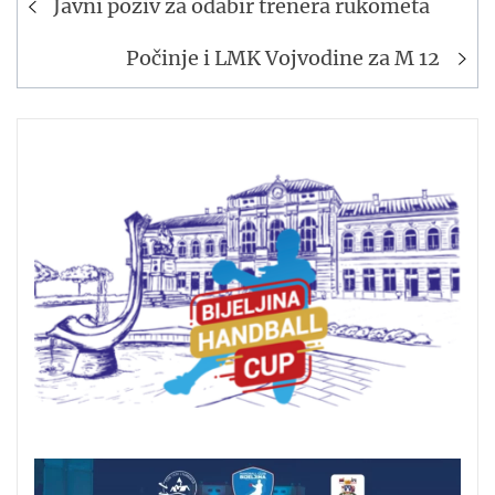
Javni poziv za odabir trenera rukometa
članaka
Počinje i LMK Vojvodine za M 12