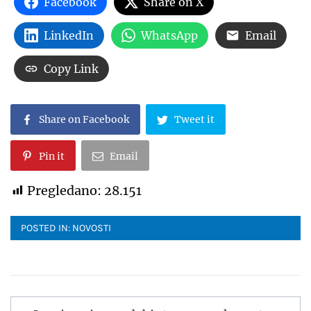
Facebook
Share on X
LinkedIn
WhatsApp
Email
Copy Link
Share on Facebook
Tweet it
Pin it
Email
Pregledano:
28.151
POSTED IN:
NOVOSTI
Navigacija