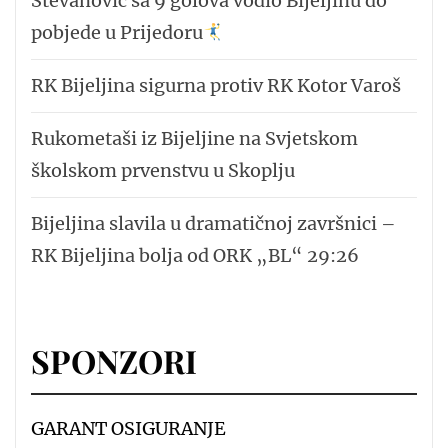
Stevanović sa 9 golova vodio Bijeljinu do
pobjede u Prijedoru
RK Bijeljina sigurna protiv RK Kotor Varoš
Rukometaši iz Bijeljine na Svjetskom
školskom prvenstvu u Skoplju
Bijeljina slavila u dramatičnoj završnici –
RK Bijeljina bolja od ORK „BL“ 29:26
SPONZORI
GARANT OSIGURANJE