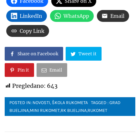
Facebook
Share on X
LinkedIn
WhatsApp
Email
Copy Link
Share on Facebook
Tweet it
Pin it
Email
Pregledano:
643
POSTED IN:
NOVOSTI
,
ŠKOLA RUKOMETA
TAGGED :
GRAD
BIJELJINA
,
MINI RUKOMET
,
RK BIJELJINA
,
RUKOMET