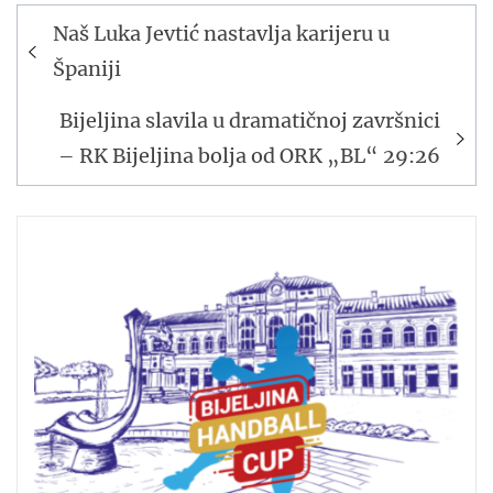
Navigacija
Naš Luka Jevtić nastavlja karijeru u
članaka
Španiji
Bijeljina slavila u dramatičnoj završnici
– RK Bijeljina bolja od ORK „BL“ 29:26