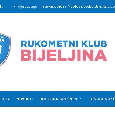
Stevanović sa 9 golova vodio Bijeljinu do pobjede u Pri
eca ago
OMETNI 
ERIJA
NOVOSTI
BIJELJINA CUP 2021
ŠKOLA RUK