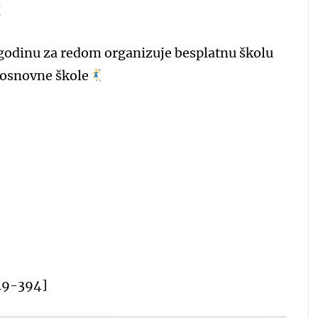
!
godinu za redom organizuje besplatnu školu
a osnovne škole
619-394]