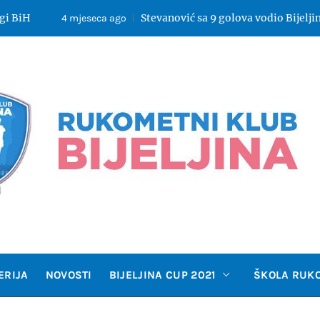
Stevanović sa 9 golova vodio Bijeljinu do pobjed
4 mjeseca ago
OMETNI 
ERIJA
NOVOSTI
BIJELJINA CUP 2021
ŠKOLA RUK