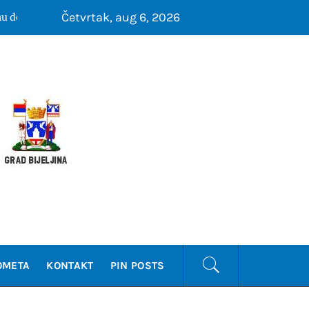
Četvrtak, aug 6, 2026
e u Prijedoru
RK Bijeljina sigurna protiv
4 mjeseca ago
KLUB
OMETA
KONTAKT
PIN POSTS