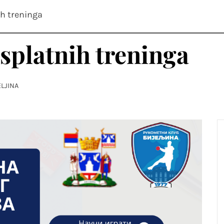
"BIJELJINA
h treninga
splatnih treninga
ELJINA