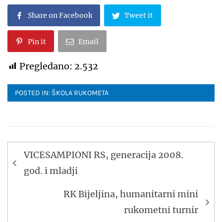
Share on Facebook
Tweet it
Pin it
Email
Pregledano:
2.532
POSTED IN:
ŠKOLA RUKOMETA
Navigacija
VICESAMPIONI RS, generacija 2008.
članaka
god. i mladji
RK Bijeljina, humanitarni mini
rukometni turnir