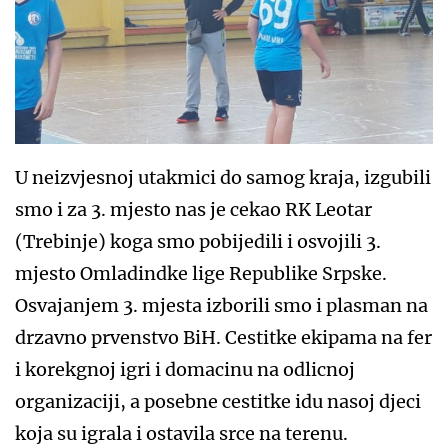
U neizvjesnoj utakmici do samog kraja, izgubili
smo i za 3. mjesto nas je cekao RK Leotar
(Trebinje) koga smo pobijedili i osvojili 3.
mjesto Omladindke lige Republike Srpske.
Osvajanjem 3. mjesta izborili smo i plasman na
drzavno prvenstvo BiH. Cestitke ekipama na fer
i korekgnoj igri i domacinu na odlicnoj
organizaciji, a posebne cestitke idu nasoj djeci
koja su igrala i ostavila srce na terenu.